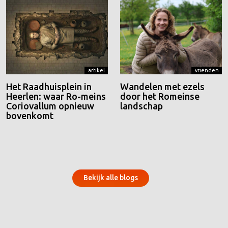
artikel
vrienden
Het Raadhuisplein in
Wandelen met ezels
Heerlen: waar Ro-meins
door het Romeinse
Coriovallum opnieuw
landschap
bovenkomt
Bekijk alle blogs