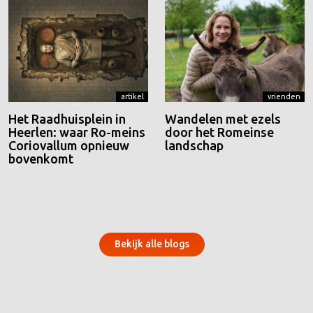
artikel
vrienden
Het Raadhuisplein in
Wandelen met ezels
Heerlen: waar Ro-meins
door het Romeinse
Coriovallum opnieuw
landschap
bovenkomt
Bekijk alle blogs