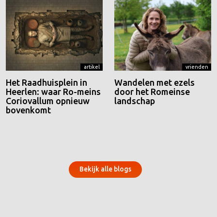
artikel
vrienden
Het Raadhuisplein in
Wandelen met ezels
Heerlen: waar Ro-meins
door het Romeinse
Coriovallum opnieuw
landschap
bovenkomt
Bekijk alle blogs