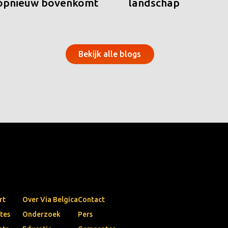
 opnieuw bovenkomt
landschap
Bekijk alle blogs
rt
Over Via Belgica
Contact
tes
Onderzoek
Pers