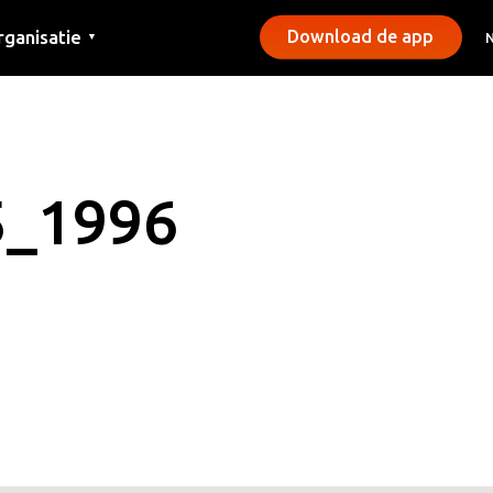
rganisatie
Download de app
▼
ntact
rs
emeentes
5_1996