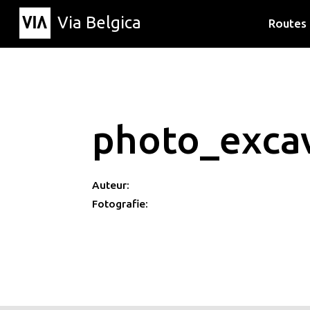
Via Belgica
Routes
Luisterr
Wandelr
Fietsrou
photo_exca
Auteur:
Fotografie: