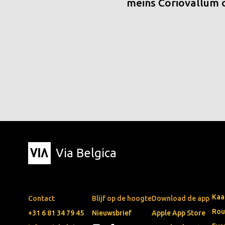
meins Coriovallum
Via Belgica
Kaa
Contact
Blijf op de hoogte
Download de app
Rou
+31 6 81 34 79 45
Nieuwsbrief
Apple App Store