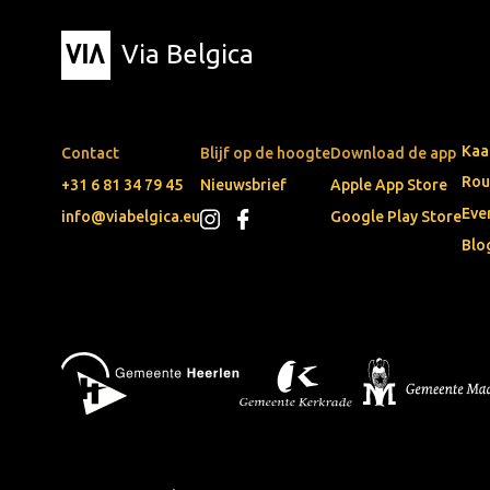
Via Belgica
Kaa
Contact
Blijf op de hoogte
Download de app
Rou
+31 6 81 34 79 45
Nieuwsbrief
Apple App Store
Eve
info@viabelgica.eu
Google Play Store
Blo