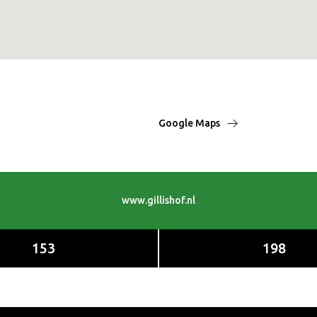
Google Maps
www.gillishof.nl
153
198