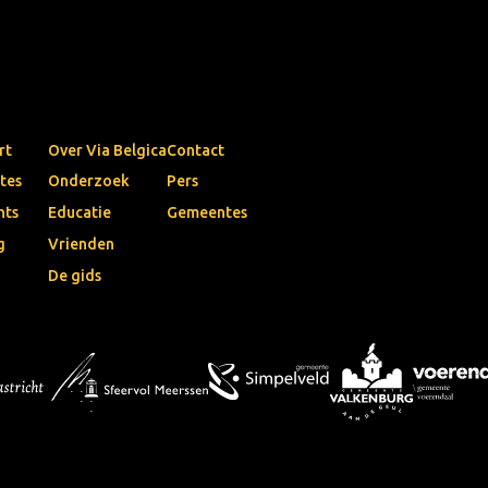
rt
Over Via Belgica
Contact
tes
Onderzoek
Pers
nts
Educatie
Gemeentes
g
Vrienden
De gids