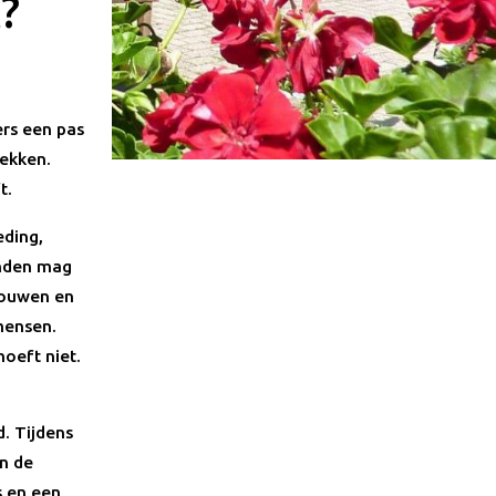
?
ers een pas
dekken.
t.
eding,
anden mag
touwen en
mensen.
oeft niet.
. Tijdens
n de
s en een