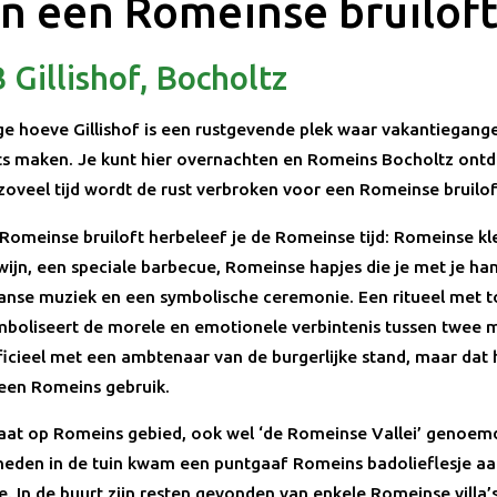
in een Romeinse bruiloft
 Gillishof, Bocholtz
ge hoeve Gillishof is een rustgevende plek waar vakantiegang
ts maken. Je kunt hier overnachten en Romeins Bocholtz ont
 zoveel tijd wordt de rust verbroken voor een Romeinse bruilof
 Romeinse bruiloft herbeleef je de Romeinse tijd: Romeinse kl
ijn, een speciale barbecue, Romeinse hapjes die je met je h
iaanse muziek en een symbolische ceremonie. Een ritueel met 
boliseert de morele en emotionele verbintenis tussen twee 
ficieel met een ambtenaar van de burgerlijke stand, maar dat h
 een Romeins gebruik.
staat op Romeins gebied, ook wel ‘de Romeinse Vallei’ genoemd
den in de tuin kwam een puntgaaf Romeins badolieflesje aa
e. In de buurt zijn resten gevonden van enkele Romeinse villa’