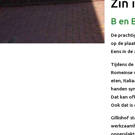
Zin 
B en B
De prachti
op de plaa
Eens in de
Tijdens de
Romeinse w
eten, Ital
handen sym
Dat kan of
Ook dat is
Gillishof 
werkzaamhe
oppervlakt