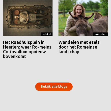
artikel
vrienden
Het Raadhuisplein in
Wandelen met ezels
Heerlen: waar Ro-meins
door het Romeinse
Coriovallum opnieuw
landschap
bovenkomt
Bekijk alle blogs