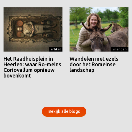
artikel
vrienden
Het Raadhuisplein in
Wandelen met ezels
Heerlen: waar Ro-meins
door het Romeinse
Coriovallum opnieuw
landschap
bovenkomt
Bekijk alle blogs