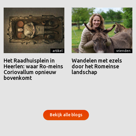
artikel
vrienden
Het Raadhuisplein in
Wandelen met ezels
Heerlen: waar Ro-meins
door het Romeinse
Coriovallum opnieuw
landschap
bovenkomt
Bekijk alle blogs