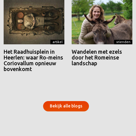
artikel
vrienden
Het Raadhuisplein in
Wandelen met ezels
Heerlen: waar Ro-meins
door het Romeinse
Coriovallum opnieuw
landschap
bovenkomt
Bekijk alle blogs