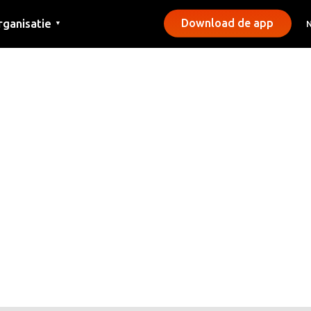
rganisatie
Download de app
▼
ntact
rs
emeentes