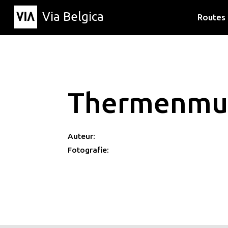
Via Belgica
Routes
Luisterr
Wandelr
Fietsrou
Thermenmu
Auteur:
Fotografie: