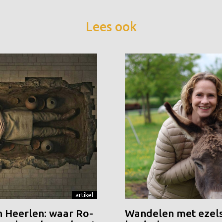
Lees ook
artikel
n Heerlen: waar Ro-
Wandelen met ezels