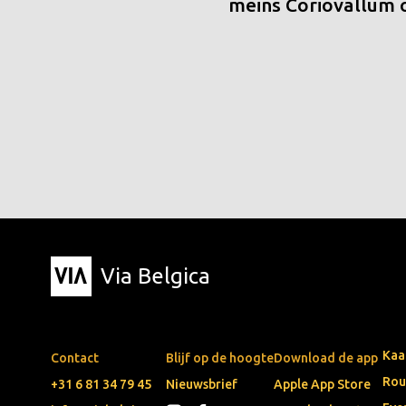
meins Coriovallum
Via Belgica
Kaa
Contact
Blijf op de hoogte
Download de app
Rou
+31 6 81 34 79 45
Nieuwsbrief
Apple App Store