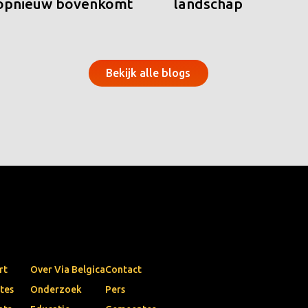
 opnieuw bovenkomt
landschap
Bekijk alle blogs
rt
Over Via Belgica
Contact
tes
Onderzoek
Pers