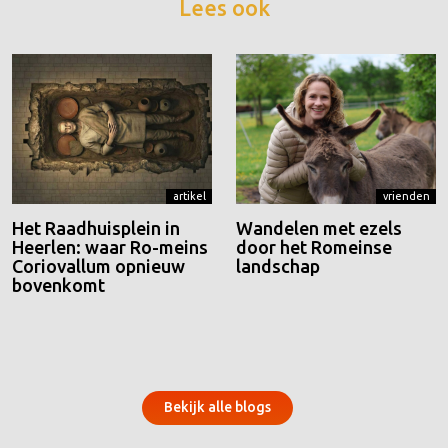
Lees ook
artikel
vrienden
Het Raadhuisplein in
Wandelen met ezels
Heerlen: waar Ro-meins
door het Romeinse
Coriovallum opnieuw
landschap
bovenkomt
Bekijk alle blogs