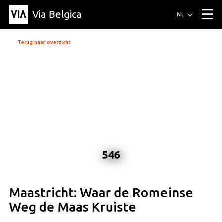
Via Belgica
Routes
NL
▼
Wandelroutes
Luisterroutes
Fietsroutes
Events
Terug naar overzicht
Blog
▼
Vrienden
Educatie
Recept
Artikel
Over Via Belgica
▼
Over Via Belgica
Onderzoek
Vrienden
Educatie
De gids
Organisatie
▼
Gemeentes
Contact
Pers
546
Maastricht: Waar de Romeinse
Weg de Maas Kruiste