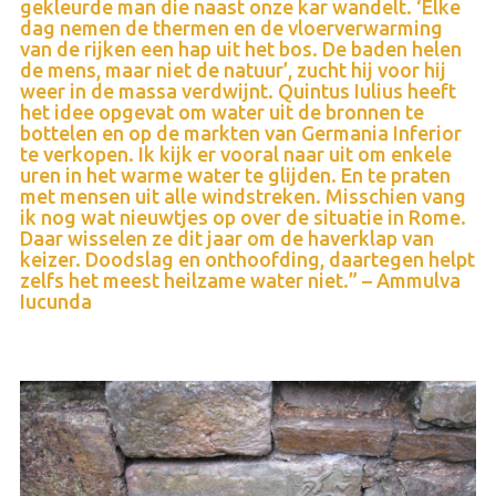
gekleurde man die naast onze kar wandelt. ‘Elke
dag nemen de thermen en de vloerverwarming
van de rijken een hap uit het bos. De baden helen
de mens, maar niet de natuur’, zucht hij voor hij
weer in de massa verdwijnt. Quintus Iulius heeft
het idee opgevat om water uit de bronnen te
bottelen en op de markten van Germania Inferior
te verkopen. Ik kijk er vooral naar uit om enkele
uren in het warme water te glijden. En te praten
met mensen uit alle windstreken. Misschien vang
ik nog wat nieuwtjes op over de situatie in Rome.
Daar wisselen ze dit jaar om de haverklap van
keizer. Doodslag en onthoofding, daartegen helpt
zelfs het meest heilzame water niet.” – Ammulva
Iucunda