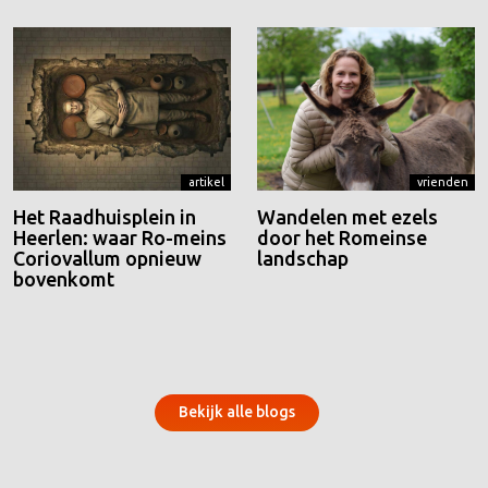
artikel
vrienden
Het Raadhuisplein in
Wandelen met ezels
Heerlen: waar Ro-meins
door het Romeinse
Coriovallum opnieuw
landschap
bovenkomt
Bekijk alle blogs