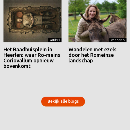
artikel
vrienden
Het Raadhuisplein in
Wandelen met ezels
Heerlen: waar Ro-meins
door het Romeinse
Coriovallum opnieuw
landschap
bovenkomt
Bekijk alle blogs