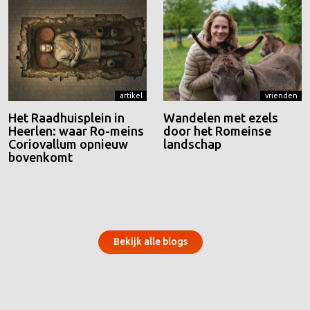
artikel
vrienden
Het Raadhuisplein in
Wandelen met ezels
Heerlen: waar Ro-meins
door het Romeinse
Coriovallum opnieuw
landschap
bovenkomt
Bekijk alle blogs