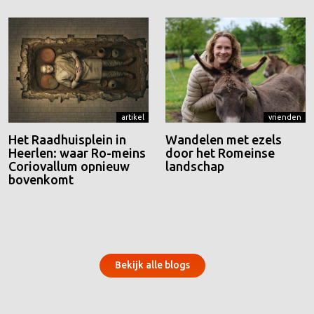
artikel
vrienden
Het Raadhuisplein in
Wandelen met ezels
Heerlen: waar Ro-meins
door het Romeinse
Coriovallum opnieuw
landschap
bovenkomt
Bekijk alle blogs