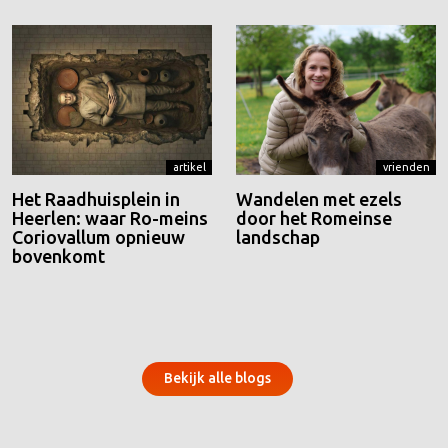
artikel
vrienden
Het Raadhuisplein in
Wandelen met ezels
Heerlen: waar Ro-meins
door het Romeinse
Coriovallum opnieuw
landschap
bovenkomt
Bekijk alle blogs