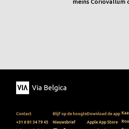
meins Coriovallum
Via Belgica
Kaa
Contact
Blijf op de hoogte
Download de app
Rou
+31 6 81 34 79 45
Nieuwsbrief
Apple App Store