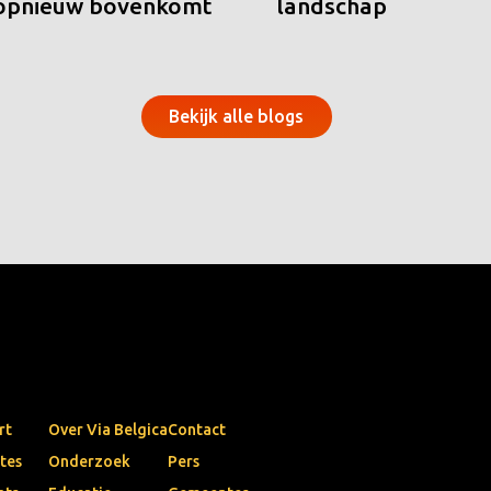
 opnieuw bovenkomt
landschap
Bekijk alle blogs
rt
Over Via Belgica
Contact
tes
Onderzoek
Pers