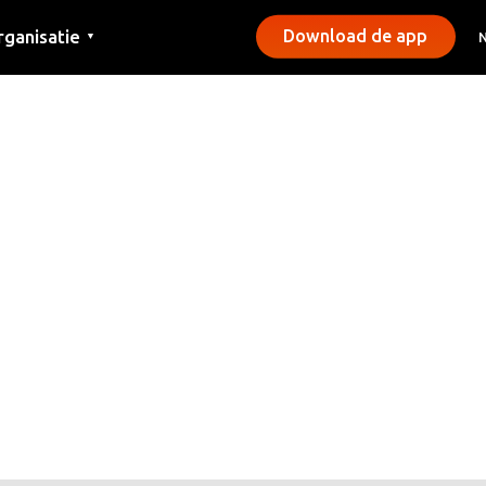
rganisatie
Download de app
▼
ntact
rs
emeentes