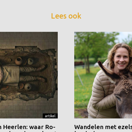
Lees ook
artikel
n Heerlen: waar Ro-
Wandelen met ezels