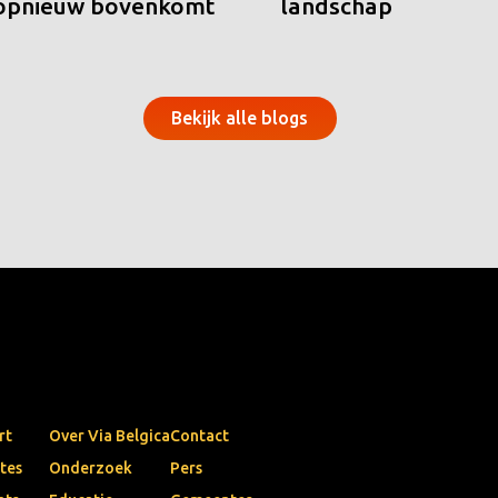
 opnieuw bovenkomt
landschap
Bekijk alle blogs
rt
Over Via Belgica
Contact
tes
Onderzoek
Pers