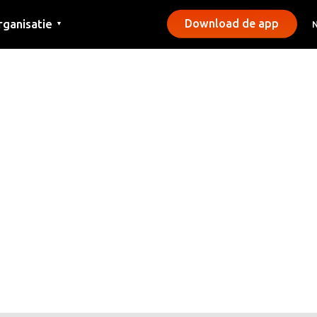
rganisatie
Download de app
▼
ntact
rs
emeentes