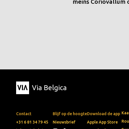
meins Coriovallum
Via Belgica
Kaa
Contact
Blijf op de hoogte
Download de app
Rou
+31 6 81 34 79 45
Nieuwsbrief
Apple App Store