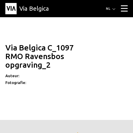
Via Belgica
Routes
NL
▼
Wandelroutes
Luisterroutes
Fietsroutes
Events
Blog
▼
Via Belgica C_1097
Vrienden
Educatie
Recept
Artikel
Over Via Belgica
▼
RMO Ravensbos
Over Via Belgica
Onderzoek
Vrienden
Educatie
De gids
opgraving_2
Organisatie
▼
Auteur:
Gemeentes
Contact
Pers
Fotografie: