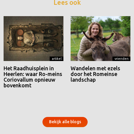
Lees ook
artikel
vrienden
Het Raadhuisplein in
Wandelen met ezels
Heerlen: waar Ro-meins
door het Romeinse
Coriovallum opnieuw
landschap
bovenkomt
Bekijk alle blogs