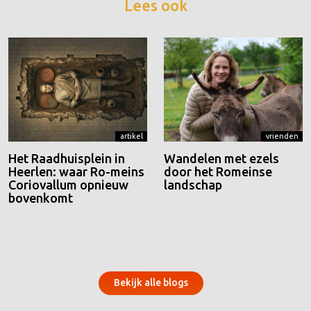
Lees ook
artikel
vrienden
Het Raadhuisplein in
Wandelen met ezels
Heerlen: waar Ro-meins
door het Romeinse
Coriovallum opnieuw
landschap
bovenkomt
Bekijk alle blogs