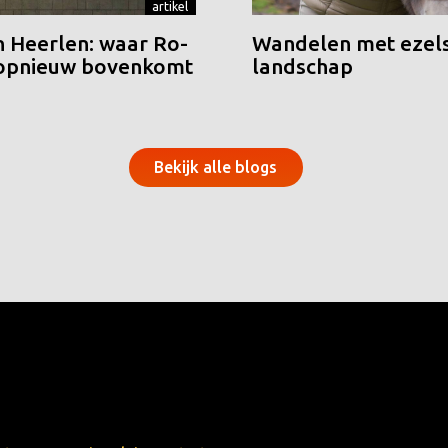
artikel
n Heerlen: waar Ro-
Wandelen met ezels
 opnieuw bovenkomt
landschap
Bekijk alle blogs