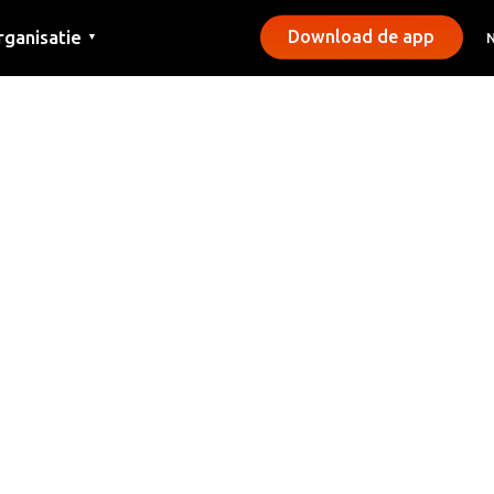
rganisatie
Download de app
▼
ntact
rs
emeentes