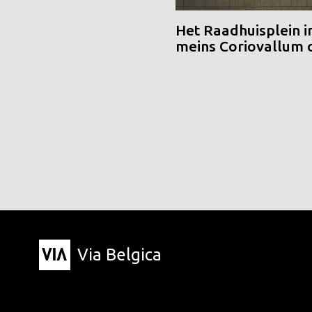
Het Raadhuisplein i
meins Coriovallum
Via Belgica