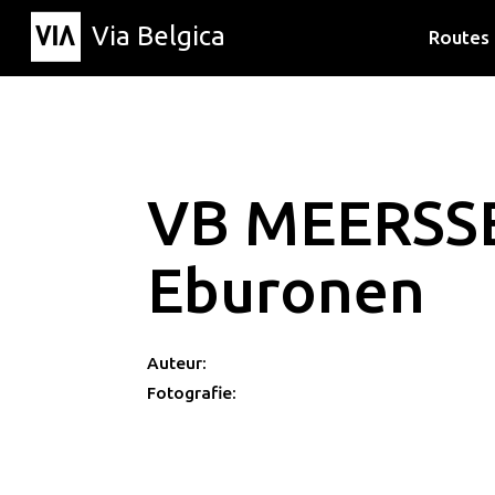
Via Belgica
Routes
Luisterr
Wandelr
Fietsrou
VB MEERSS
Eburonen
Auteur:
Fotografie: