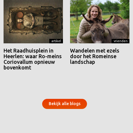
artikel
vrienden
Het Raadhuisplein in
Wandelen met ezels
Heerlen: waar Ro-meins
door het Romeinse
Coriovallum opnieuw
landschap
bovenkomt
Bekijk alle blogs