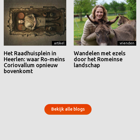
artikel
vrienden
Het Raadhuisplein in
Wandelen met ezels
Heerlen: waar Ro-meins
door het Romeinse
Coriovallum opnieuw
landschap
bovenkomt
Bekijk alle blogs