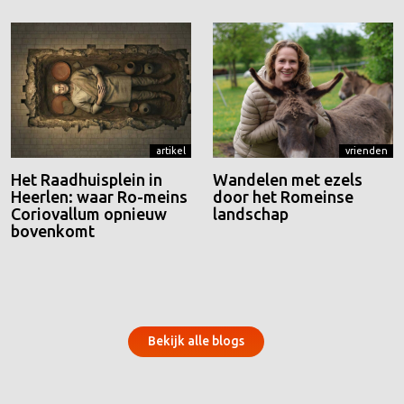
artikel
vrienden
Het Raadhuisplein in
Wandelen met ezels
Heerlen: waar Ro-meins
door het Romeinse
Coriovallum opnieuw
landschap
bovenkomt
Bekijk alle blogs