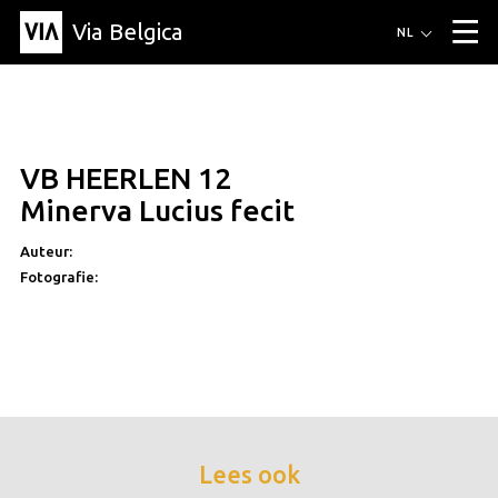
Via Belgica
Routes
NL
▼
Wandelroutes
Luisterroutes
Fietsroutes
Events
Blog
▼
VB HEERLEN 12
Vrienden
Educatie
Recept
Artikel
Over Via Belgica
▼
Minerva Lucius fecit
Over Via Belgica
Onderzoek
Vrienden
Educatie
De gids
Organisatie
▼
Auteur:
Fotografie:
Gemeentes
Contact
Pers
Lees ook