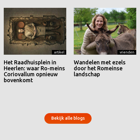
artikel
vrienden
Het Raadhuisplein in
Wandelen met ezels
Heerlen: waar Ro-meins
door het Romeinse
Coriovallum opnieuw
landschap
bovenkomt
Bekijk alle blogs