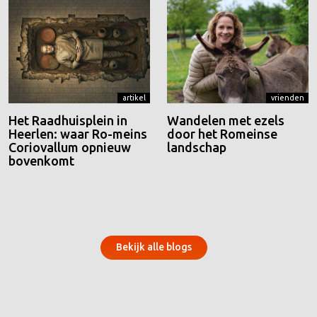
artikel
vrienden
Het Raadhuisplein in
Wandelen met ezels
Heerlen: waar Ro-meins
door het Romeinse
Coriovallum opnieuw
landschap
bovenkomt
Bekijk alle blogs