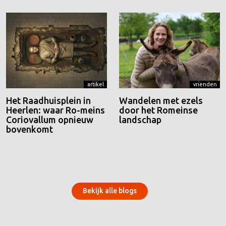
artikel
vrienden
Het Raadhuisplein in
Wandelen met ezels
Heerlen: waar Ro-meins
door het Romeinse
Coriovallum opnieuw
landschap
bovenkomt
Bekijk alle blogs