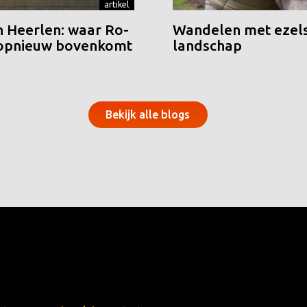
artikel
n Heerlen: waar Ro-
Wandelen met ezels
 opnieuw bovenkomt
landschap
Bekijk alle blogs