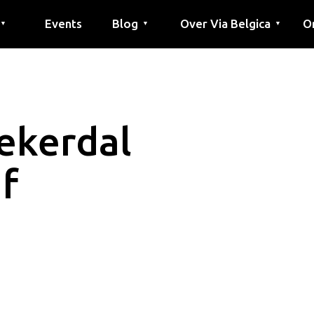
Events
Blog
Over Via Belgica
O
▼
▼
▼
outes
outes
tes
Artikel
Educatie
Recept
Vrienden
Over Via Belgica
Onderzoek
Educatie
Vrienden
De gids
Co
Pe
G
jekerdal
f