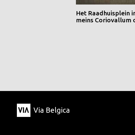
Het Raadhuisplein i
meins Coriovallum
Via Belgica