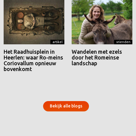
artikel
vrienden
Het Raadhuisplein in
Wandelen met ezels
Heerlen: waar Ro-meins
door het Romeinse
Coriovallum opnieuw
landschap
bovenkomt
Bekijk alle blogs