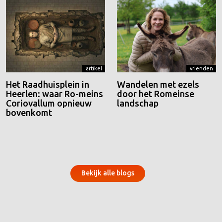
artikel
vrienden
Het Raadhuisplein in
Wandelen met ezels
Heerlen: waar Ro-meins
door het Romeinse
Coriovallum opnieuw
landschap
bovenkomt
Bekijk alle blogs