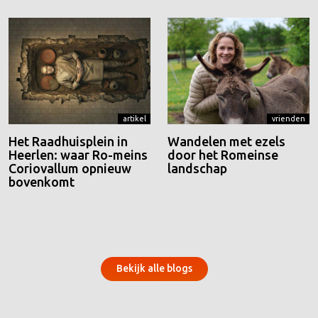
artikel
vrienden
Het Raadhuisplein in
Wandelen met ezels
Heerlen: waar Ro-meins
door het Romeinse
Coriovallum opnieuw
landschap
bovenkomt
Bekijk alle blogs