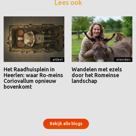
Lees ook
artikel
vrienden
Het Raadhuisplein in
Wandelen met ezels
Heerlen: waar Ro-meins
door het Romeinse
Coriovallum opnieuw
landschap
bovenkomt
Bekijk alle blogs