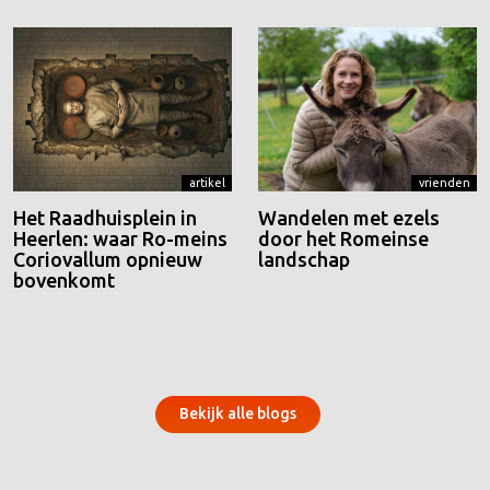
artikel
vrienden
Het Raadhuisplein in
Wandelen met ezels
Heerlen: waar Ro-meins
door het Romeinse
Coriovallum opnieuw
landschap
bovenkomt
Bekijk alle blogs