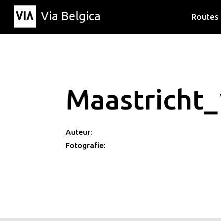
Via Belgica
Routes
Luisterr
Wandelr
Fietsrou
Maastricht_
Auteur:
Fotografie: