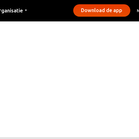
rganisatie
Download de app
▼
ntact
rs
emeentes