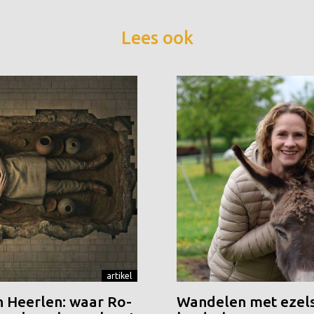
Lees ook
artikel
n Heerlen: waar Ro-
Wandelen met ezels