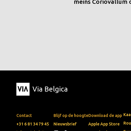
meins Coriovallum
Via Belgica
Kaa
Contact
Blijf op de hoogte
Download de app
Rou
+31 6 81 34 79 45
Nieuwsbrief
Apple App Store