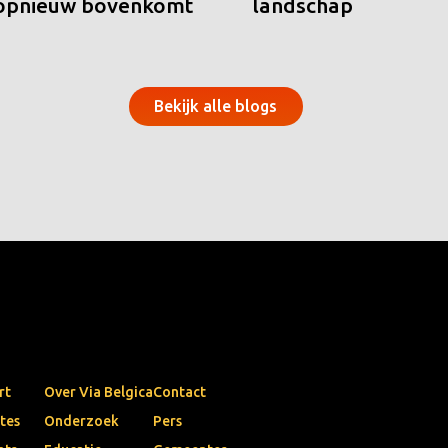
 opnieuw bovenkomt
landschap
Bekijk alle blogs
rt
Over Via Belgica
Contact
tes
Onderzoek
Pers