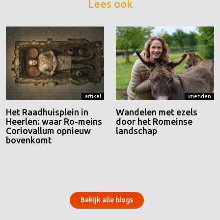
Lees ook
artikel
vrienden
Het Raadhuisplein in
Wandelen met ezels
Heerlen: waar Ro-meins
door het Romeinse
Coriovallum opnieuw
landschap
bovenkomt
Bekijk alle blogs