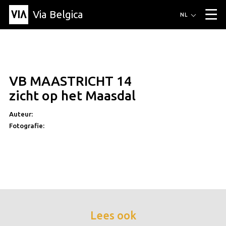
Via Belgica
Routes
NL
▼
Wandelroutes
Luisterroutes
Fietsroutes
Events
Blog
▼
VB MAASTRICHT 14
Vrienden
Educatie
Recept
Artikel
Over Via Belgica
▼
zicht op het Maasdal
Over Via Belgica
Onderzoek
Vrienden
Educatie
De gids
Organisatie
▼
Auteur:
Fotografie:
Gemeentes
Contact
Pers
Lees ook