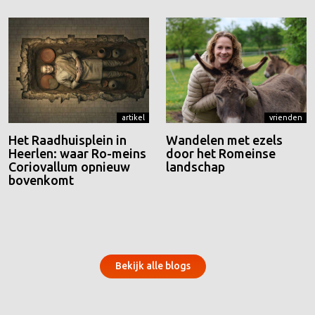
artikel
vrienden
Het Raadhuisplein in
Wandelen met ezels
Heerlen: waar Ro-meins
door het Romeinse
Coriovallum opnieuw
landschap
bovenkomt
Bekijk alle blogs