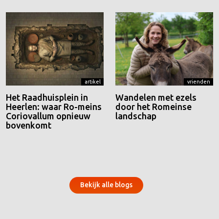
artikel
vrienden
Het Raadhuisplein in
Wandelen met ezels
Heerlen: waar Ro-meins
door het Romeinse
Coriovallum opnieuw
landschap
bovenkomt
Bekijk alle blogs