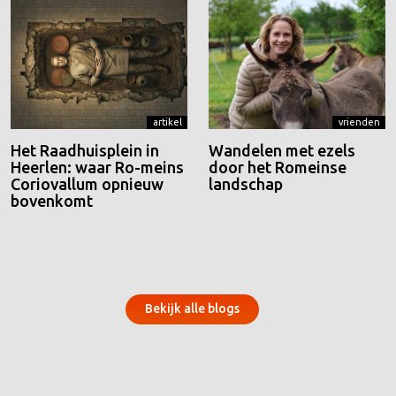
artikel
vrienden
Het Raadhuisplein in
Wandelen met ezels
Heerlen: waar Ro-meins
door het Romeinse
Coriovallum opnieuw
landschap
bovenkomt
Bekijk alle blogs