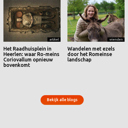
artikel
vrienden
Het Raadhuisplein in
Wandelen met ezels
Heerlen: waar Ro-meins
door het Romeinse
Coriovallum opnieuw
landschap
bovenkomt
Bekijk alle blogs