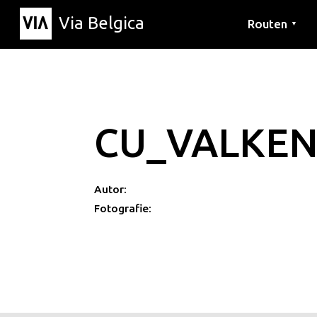
Via Belgica
Routen
▼
Hörrouten
Wanderwege
Fahrradrouten
CU_VALKE
Autor:
Fotografie: