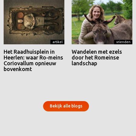
artikel
vrienden
Het Raadhuisplein in
Wandelen met ezels
Heerlen: waar Ro-meins
door het Romeinse
Coriovallum opnieuw
landschap
bovenkomt
Bekijk alle blogs