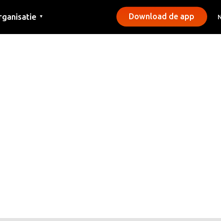
rganisatie
Download de app
▼
ntact
rs
emeentes