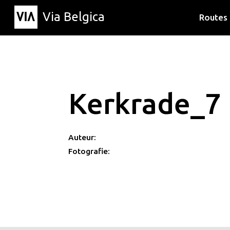
Via Belgica
Routes
Luisterr
Wandelr
Fietsrou
Kerkrade_7
Auteur:
Fotografie: