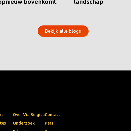
 opnieuw bovenkomt
landschap
Bekijk alle blogs
rt
Over Via Belgica
Contact
tes
Onderzoek
Pers