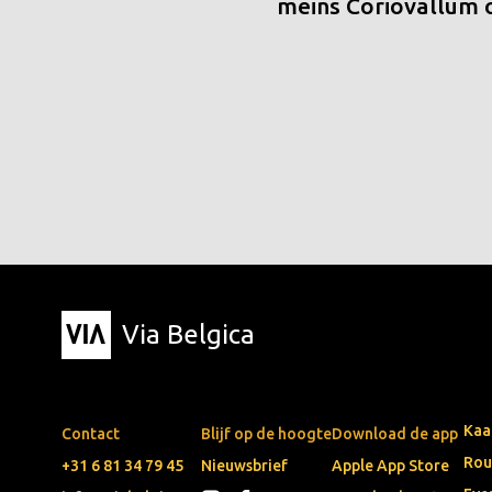
meins Coriovallum
Via Belgica
Kaa
Contact
Blijf op de hoogte
Download de app
Rou
+31 6 81 34 79 45
Nieuwsbrief
Apple App Store