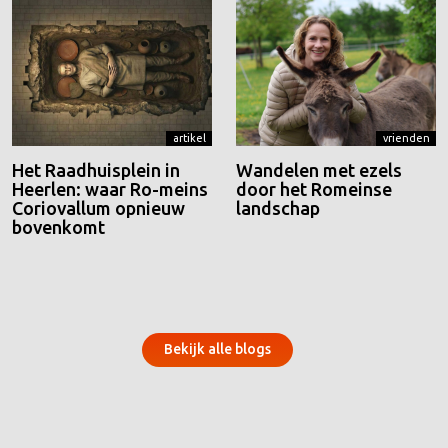
artikel
vrienden
Het Raadhuisplein in
Wandelen met ezels
Heerlen: waar Ro-meins
door het Romeinse
Coriovallum opnieuw
landschap
bovenkomt
Bekijk alle blogs