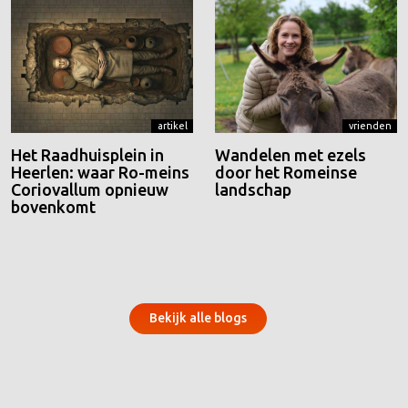
artikel
vrienden
Het Raadhuisplein in
Wandelen met ezels
Heerlen: waar Ro-meins
door het Romeinse
Coriovallum opnieuw
landschap
bovenkomt
Bekijk alle blogs