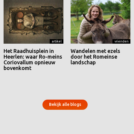
artikel
vrienden
Het Raadhuisplein in
Wandelen met ezels
Heerlen: waar Ro-meins
door het Romeinse
Coriovallum opnieuw
landschap
bovenkomt
Bekijk alle blogs