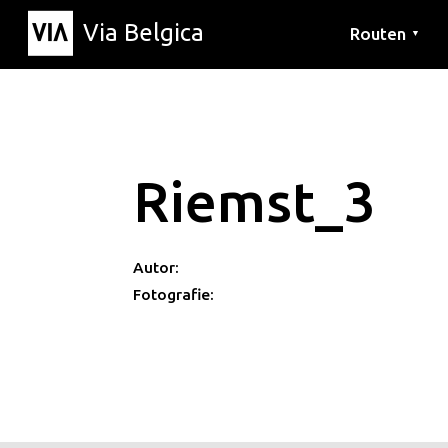
Via Belgica
Routen
▼
Hörrouten
Wanderwege
Fahrradrouten
Riemst_3
Autor:
Fotografie: