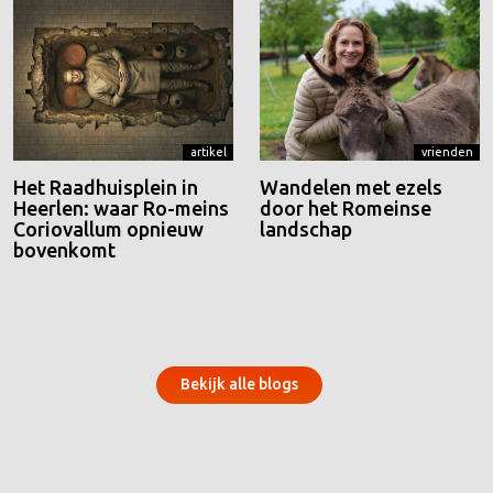
artikel
vrienden
Het Raadhuisplein in
Wandelen met ezels
Heerlen: waar Ro-meins
door het Romeinse
Coriovallum opnieuw
landschap
bovenkomt
Bekijk alle blogs