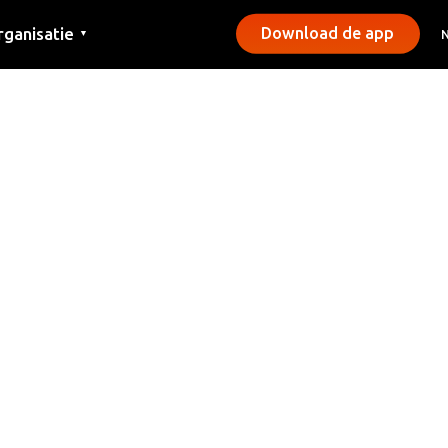
rganisatie
Download de app
▼
ntact
rs
emeentes