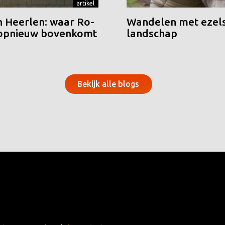
artikel
n Heerlen: waar Ro-
Wandelen met ezels
 opnieuw bovenkomt
landschap
Bekijk alle blogs