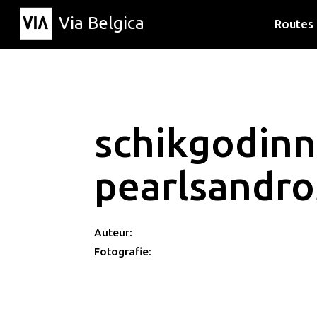
Via Belgica
Routes
Luisterr
Wandelr
Fietsrou
schikgodin
pearlsandro
Auteur:
Fotografie: