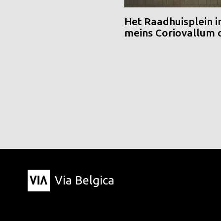
Het Raadhuisplein i
meins Coriovallum
Via Belgica